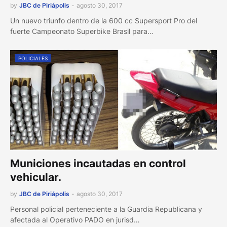
by
JBC de Piriápolis
-
agosto 30, 2017
Un nuevo triunfo dentro de la 600 cc Supersport Pro del
fuerte Campeonato Superbike Brasil para…
POLICIALES
Municiones incautadas en control
vehicular.
by
JBC de Piriápolis
-
agosto 30, 2017
Personal policial perteneciente a la Guardia Republicana y
afectada al Operativo PADO en jurisd…