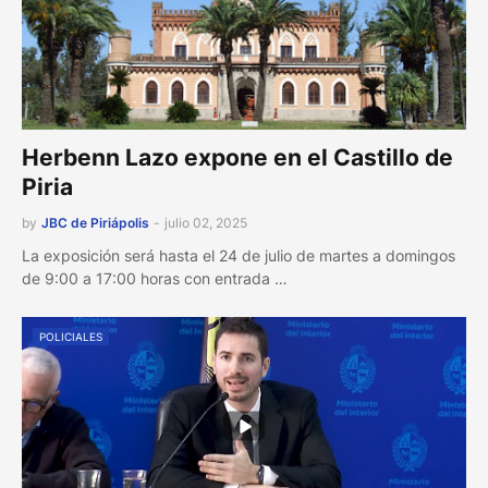
Herbenn Lazo expone en el Castillo de
Piria
by
JBC de Piriápolis
-
julio 02, 2025
La exposición será hasta el 24 de julio de martes a domingos
de 9:00 a 17:00 horas con entrada …
POLICIALES