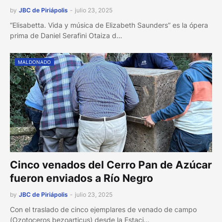
by
JBC de Piriápolis
-
julio 23, 2025
“Elisabetta. Vida y música de Elizabeth Saunders” es la ópera
prima de Daniel Serafini Otaiza d…
MALDONADO
Cinco venados del Cerro Pan de Azúcar
fueron enviados a Río Negro
by
JBC de Piriápolis
-
julio 23, 2025
Con el traslado de cinco ejemplares de venado de campo
(Ozotoceros bezoarticus) desde la Estaci…