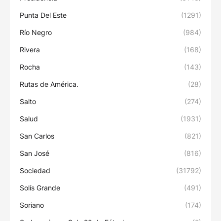
Punta Del Este
(1291)
Río Negro
(984)
Rivera
(168)
Rocha
(143)
Rutas de América.
(28)
Salto
(274)
Salud
(1931)
San Carlos
(821)
San José
(816)
Sociedad
(31792)
Solís Grande
(491)
Soriano
(174)