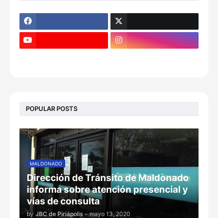
POPULAR POSTS
MALDONADO
Dirección de Tránsito de Maldonado
informa sobre atención presencial y
vías de consulta
by
JBC de Piriápolis
-
mayo 13, 2020