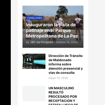
CANELONES
Inauguraron la pista de
patinaje en el Parque
Metropolitano de La Paz
by
JBC de Piriápolis
-
febrero 16, 2020
Dirección de Tránsito
de Maldonado
informa sobre
atención presencial y
vías de consulta
mayo 13, 2020
UN MASCULINO
RESULTÓ
PROCESADO POR
RECEPTACION Y
ESTAFA LUEGO DE