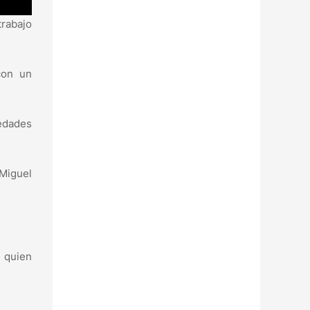
trabajo
con un
 edades
 Miguel
, quien