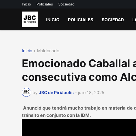
Inicio
Policiales
Sociedad
INICIO
POLICIALES
SOCIEDAD
L
Inicio
Maldonado
Emocionado Caballal 
consecutiva como Alc
by
JBC de Piriápolis
-
julio 18, 2025
Anunció que tendrá mucho trabajo en materia de de
tránsito en conjunto con la IDM.