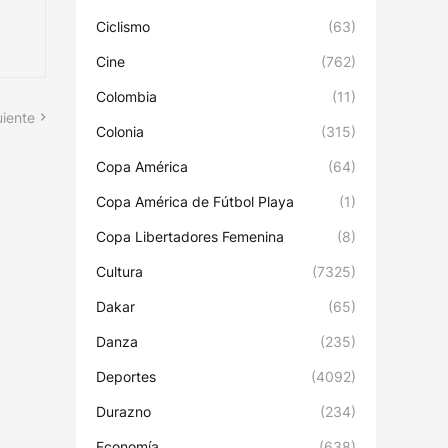
Ciclismo
(63)
Cine
(762)
Colombia
(11)
uiente
Colonia
(315)
Copa América
(64)
Copa América de Fútbol Playa
(1)
Copa Libertadores Femenina
(8)
Cultura
(7325)
Dakar
(65)
Danza
(235)
Deportes
(4092)
Durazno
(234)
Economía
(638)