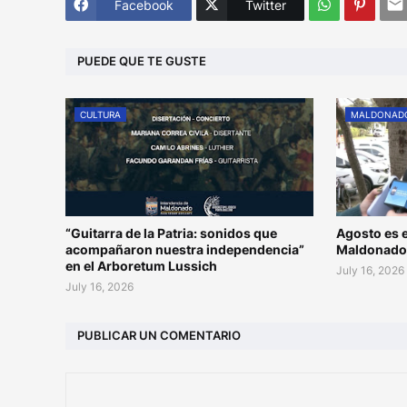
Facebook
Twitter
PUEDE QUE TE GUSTE
CULTURA
MALDONAD
“Guitarra de la Patria: sonidos que
Agosto es e
acompañaron nuestra independencia”
Maldonad
en el Arboretum Lussich
July 16, 2026
July 16, 2026
PUBLICAR UN COMENTARIO