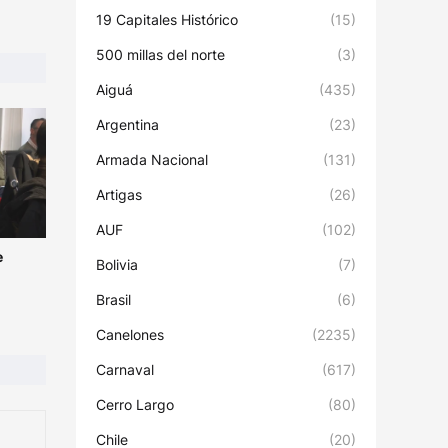
19 Capitales Histórico
(15)
500 millas del norte
(3)
Aiguá
(435)
Argentina
(23)
Armada Nacional
(131)
Artigas
(26)
AUF
(102)
e
Bolivia
(7)
Brasil
(6)
Canelones
(2235)
Carnaval
(617)
Cerro Largo
(80)
Chile
(20)