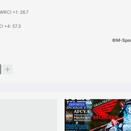
 WRC) +1: 26.7
) +4: 57.3
©
M-Spor
DEPORTES