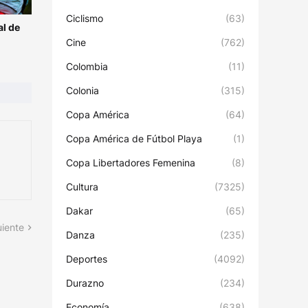
Ciclismo
(63)
l de
Cine
(762)
Colombia
(11)
Colonia
(315)
Copa América
(64)
Copa América de Fútbol Playa
(1)
Copa Libertadores Femenina
(8)
Cultura
(7325)
Dakar
(65)
uiente
Danza
(235)
Deportes
(4092)
Durazno
(234)
Economía
(638)