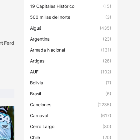
19 Capitales Histórico
(15)
500 millas del norte
(3)
Aiguá
(435)
Argentina
(23)
t Ford
Armada Nacional
(131)
Artigas
(26)
AUF
(102)
Bolivia
(7)
Brasil
(6)
Canelones
(2235)
Carnaval
(617)
Cerro Largo
(80)
Chile
(20)