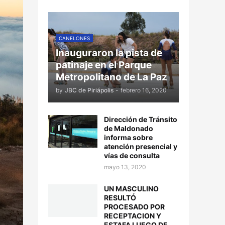
CANELONES
Inauguraron la pista de
patinaje en el Parque
Metropolitano de La Paz
by
JBC de Piriápolis
-
febrero 16, 2020
Dirección de Tránsito
de Maldonado
informa sobre
atención presencial y
vías de consulta
mayo 13, 2020
UN MASCULINO
RESULTÓ
PROCESADO POR
RECEPTACION Y
ESTAFA LUEGO DE