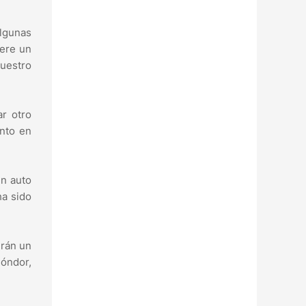
lgunas
iere un
nuestro
ar otro
ento en
un auto
ha sido
drán un
Cóndor,