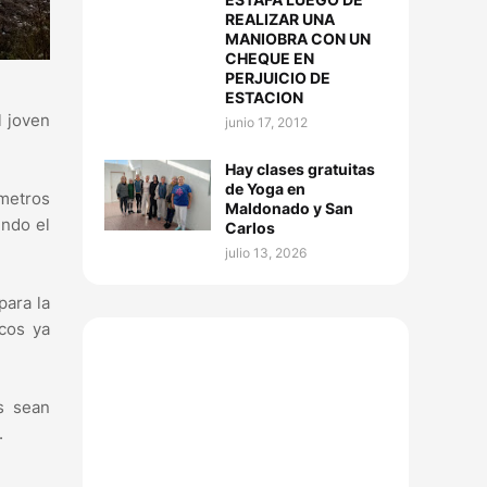
REALIZAR UNA
MANIOBRA CON UN
CHEQUE EN
PERJUICIO DE
ESTACION
l joven
junio 17, 2012
Hay clases gratuitas
de Yoga en
ómetros
Maldonado y San
endo el
Carlos
julio 13, 2026
para la
icos ya
s sean
.