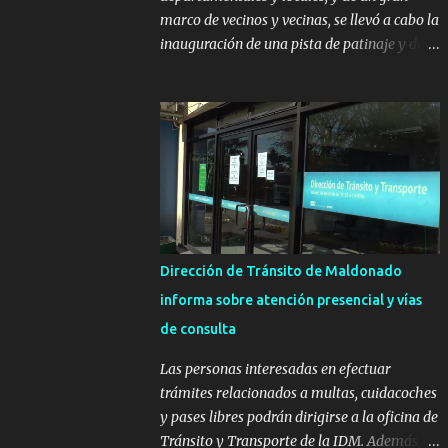
marco de vecinos y vecinas, se llevó a cabo la
inauguración de una pista de patinaje y de
un sector infantil ubicados en el Parque
Metropolitano de La Paz. El proyecto cuenta
con el apoyo del Fondo + Local que es
impulsado por el Programa Uruguay
Integra, de la Dirección de Descentralización
e Inversión Pública de OPP, así como aportes
del Gobierno de Canelones y del Ministerio
de Transporte y Obras Públicas. La nueva
infraestructura deportiva consiste en una
Dirección de Tránsito de Maldonado
plataforma de 35 m por 20 m con banco de
informa sobre atención presencial y vías
hormigón sobre sus laterales. Su destino
de consulta
será polifuncional, permitiendo la práctica
de patín, hockey, gimnasia y la realización
Las personas interesadas en efectuar
de eventos culturales. Próximo a la pista, se
trámites relacionados a multas, cuidacoches
instalaron juegos infantiles y equipamiento
y pases libres podrán dirigirse a la oficina de
urbano (bancos de hormigón y sets de
Tránsito y Transporte de la IDM. Además, la