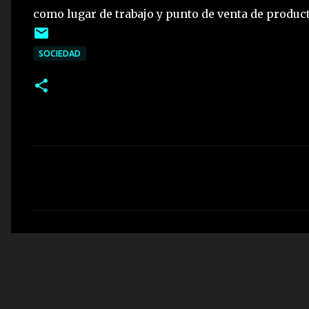
como lugar de trabajo y punto de venta de produ
SOCIEDAD
C
o
m
e
n
t
a
r