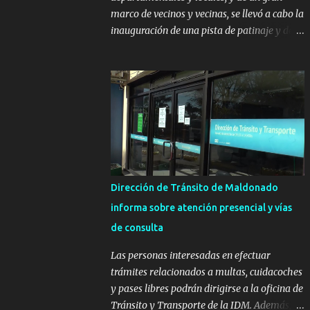
marco de vecinos y vecinas, se llevó a cabo la
inauguración de una pista de patinaje y de
un sector infantil ubicados en el Parque
Metropolitano de La Paz. El proyecto cuenta
con el apoyo del Fondo + Local que es
impulsado por el Programa Uruguay
Integra, de la Dirección de Descentralización
e Inversión Pública de OPP, así como aportes
del Gobierno de Canelones y del Ministerio
de Transporte y Obras Públicas. La nueva
infraestructura deportiva consiste en una
Dirección de Tránsito de Maldonado
plataforma de 35 m por 20 m con banco de
informa sobre atención presencial y vías
hormigón sobre sus laterales. Su destino
de consulta
será polifuncional, permitiendo la práctica
de patín, hockey, gimnasia y la realización
Las personas interesadas en efectuar
de eventos culturales. Próximo a la pista, se
trámites relacionados a multas, cuidacoches
instalaron juegos infantiles y equipamiento
y pases libres podrán dirigirse a la oficina de
urbano (bancos de hormigón y sets de
Tránsito y Transporte de la IDM. Además, la