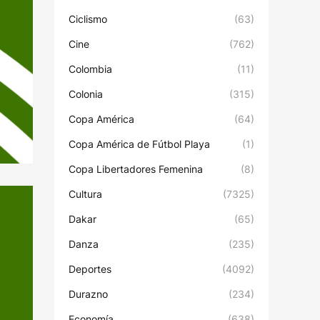
Ciclismo
(63)
Cine
(762)
Colombia
(11)
Colonia
(315)
Copa América
(64)
Copa América de Fútbol Playa
(1)
Copa Libertadores Femenina
(8)
Cultura
(7325)
Dakar
(65)
Danza
(235)
Deportes
(4092)
Durazno
(234)
Economía
(638)