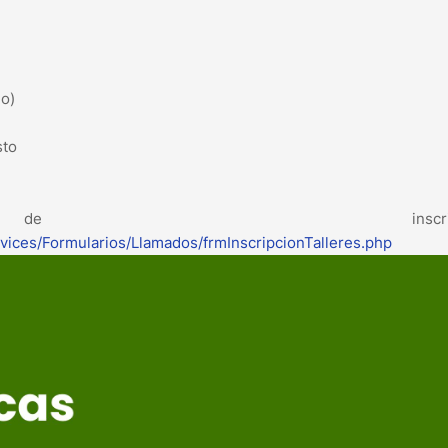
lo)
sto
inscripció
rvices/Formularios/Llamados/frmInscripcionTalleres.php