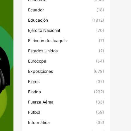
Ecuador
(18)
Educación
(1912)
Ejército Nacional
(70)
El rincón de Joaquín
(7)
Estados Unidos
(2)
Eurocopa
(54)
Exposiciones
(679)
Flores
(37)
Florida
(232)
Fuerza Aérea
(33)
Fútbol
(59)
Informática
(32)