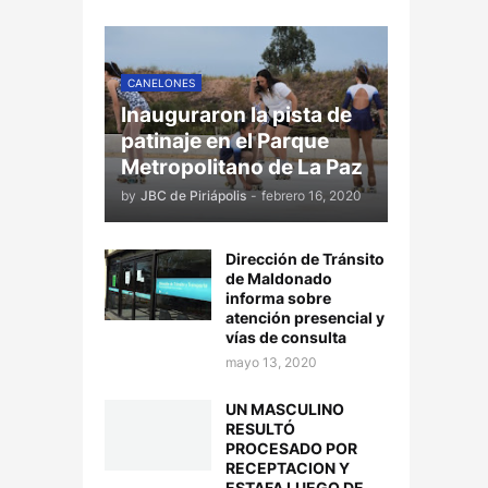
CANELONES
Inauguraron la pista de
patinaje en el Parque
Metropolitano de La Paz
by
JBC de Piriápolis
-
febrero 16, 2020
Dirección de Tránsito
de Maldonado
informa sobre
atención presencial y
vías de consulta
mayo 13, 2020
UN MASCULINO
RESULTÓ
PROCESADO POR
RECEPTACION Y
ESTAFA LUEGO DE