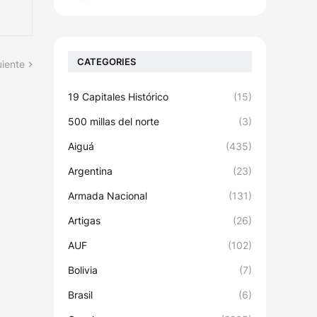
CATEGORIES
uiente
19 Capitales Histórico
(15)
500 millas del norte
(3)
Aiguá
(435)
Argentina
(23)
Armada Nacional
(131)
Artigas
(26)
AUF
(102)
Bolivia
(7)
Brasil
(6)