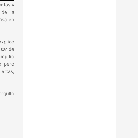
entos y
 de la
nsa en
explicó
esar de
ompitió
o, pero
iertas,
orgullo