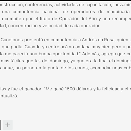
nstrucción, conferencias, actividades de capacitación, lanzami
e una competencia nacional de operadores de maquinaria
ia compiten por el título de Operador del Año y una recompe
dad, concentración y velocidad de cada operador.
de Canelones presentó en competencia a Andrés da Rosa, quien 
ar que podía. Cuando yo entré acá no andaba muy bien pero a p
esta me pareció una buena oportunidad.” Además, agregó que c
 más fáciles que las del domingo, ya que era la final el doming
anque, un perno en la punta de los conos, acomodar unas cub
s y fue el ganador. “Me gané 1500 dólares y la felicidad y el 
ntualizó.