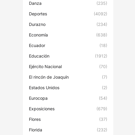
Danza
(235)
Deportes
(4092)
Durazno
(234)
Economía
(638)
Ecuador
(18)
Educación
(1912)
Ejército Nacional
(70)
El rincón de Joaquín
(7)
Estados Unidos
(2)
Eurocopa
(54)
Exposiciones
(679)
Flores
(37)
Florida
(232)