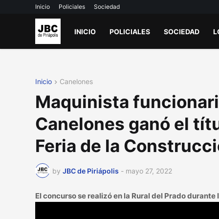
Inicio
Policiales
Sociedad
INICIO
POLICIALES
SOCIEDAD
L
Inicio
Canelones
Maquinista funcionari
Canelones ganó el tít
Feria de la Construcc
by
JBC de Piriápolis
-
mayo 27, 2022
El concurso se realizó en la Rural del Prado durante 