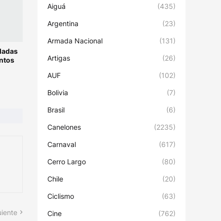
Aiguá
(435)
Argentina
(23)
Armada Nacional
(131)
ladas
Artigas
(26)
ntos
AUF
(102)
Bolivia
(7)
Brasil
(6)
Canelones
(2235)
Carnaval
(617)
Cerro Largo
(80)
Chile
(20)
Ciclismo
(63)
uiente
Cine
(762)