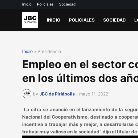
Inicio
Policiales
Sociedad
INICIO
POLICIALES
SOCIEDAD
L
Inicio
Presidencia
Empleo en el sector 
en los últimos dos añ
by
JBC de Piriápolis
-
mayo 11, 2022
La cifra se anunció en el lanzamiento de la segun
Nacional del Cooperativismo, destinado a cooperati
incentiva a trabajar más y mejor, a desarrollarse
trabajo muy valioso en la sociedad”, dijo el titular d