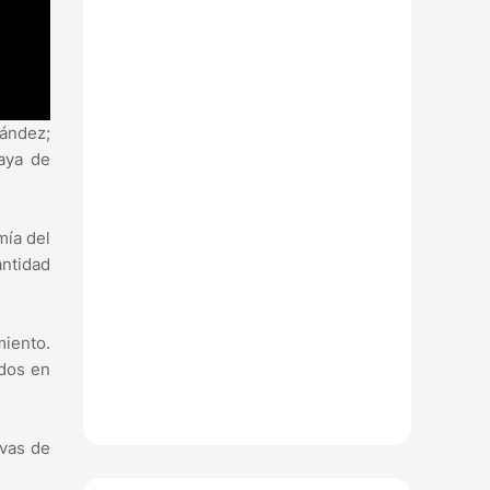
nández;
uaya de
mía del
antidad
miento.
ados en
ivas de