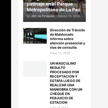
patinaje en el Parque
Metropolitano de La Paz
by
JBC de Piriápolis
-
febrero 16, 2020
Dirección de Tránsito
de Maldonado
informa sobre
atención presencial y
vías de consulta
mayo 13, 2020
UN MASCULINO
RESULTÓ
PROCESADO POR
RECEPTACION Y
ESTAFA LUEGO DE
REALIZAR UNA
MANIOBRA CON UN
CHEQUE EN
PERJUICIO DE
ESTACION
junio 17, 2012