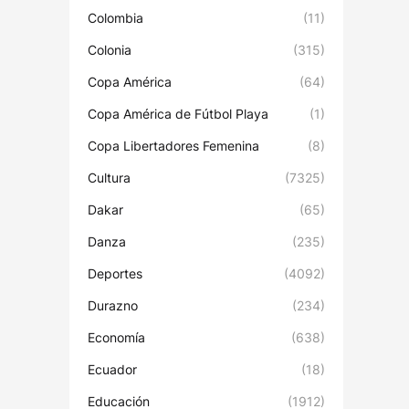
Colombia
(11)
Colonia
(315)
Copa América
(64)
Copa América de Fútbol Playa
(1)
Copa Libertadores Femenina
(8)
Cultura
(7325)
Dakar
(65)
Danza
(235)
Deportes
(4092)
Durazno
(234)
Economía
(638)
Ecuador
(18)
Educación
(1912)