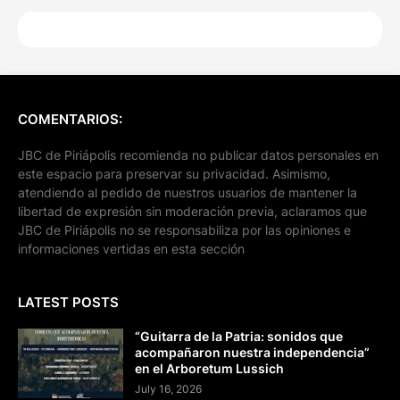
COMENTARIOS:
JBC de Piriápolis recomienda no publicar datos personales en
este espacio para preservar su privacidad. Asimismo,
atendiendo al pedido de nuestros usuarios de mantener la
libertad de expresión sin moderación previa, aclaramos que
JBC de Piriápolis no se responsabiliza por las opiniones e
informaciones vertidas en esta sección
LATEST POSTS
“Guitarra de la Patria: sonidos que
acompañaron nuestra independencia”
en el Arboretum Lussich
July 16, 2026