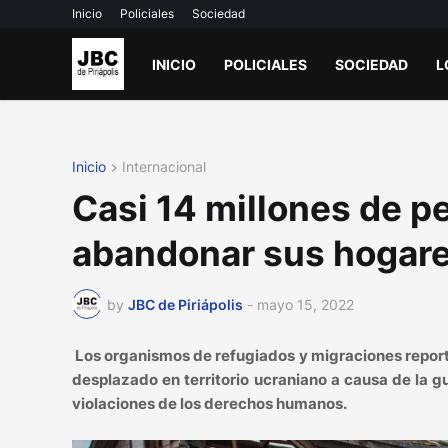
Inicio
Policiales
Sociedad
INICIO
POLICIALES
SOCIEDAD
L
Inicio
Internacional
Casi 14 millones de p
abandonar sus hogare
by
JBC de Piriápolis
-
mayo 15, 2022
Los organismos de refugiados y migraciones repor
desplazado en territorio ucraniano a causa de la 
violaciones de los derechos humanos.