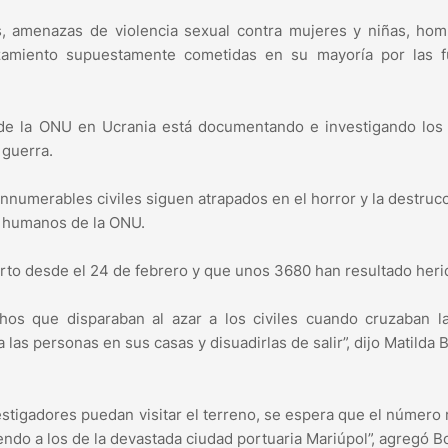
s, amenazas de violencia sexual contra mujeres y niñas, hom
lazamiento supuestamente cometidas en su mayoría por las f
de la ONU en Ucrania está documentando e investigando los 
 guerra.
innumerables civiles siguen atrapados en el horror y la destruc
s humanos de la ONU.
rto desde el 24 de febrero y que unos 3680 han resultado heri
os que disparaban al azar a los civiles cuando cruzaban la
as personas en sus casas y disuadirlas de salir”, dijo Matilda 
stigadores puedan visitar el terreno, se espera que el número 
endo a los de la devastada ciudad portuaria Mariúpol”, agregó B