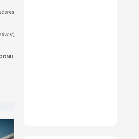
gadores
tivos”,
©ONU