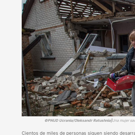
©PNUD Ucrania/Oleksandr Ratushnia|
Una mujer sa
Cientos de miles de personas siguen siendo desarra