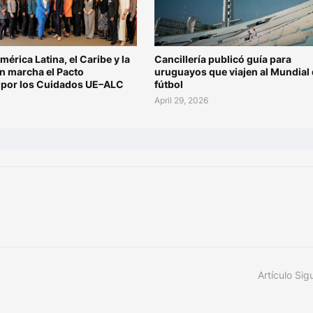
mérica Latina, el Caribe y la
Cancillería publicó guía para
n marcha el Pacto
uruguayos que viajen al Mundial
l por los Cuidados UE–ALC
fútbol
6
April 29, 2026
Artículo Sig