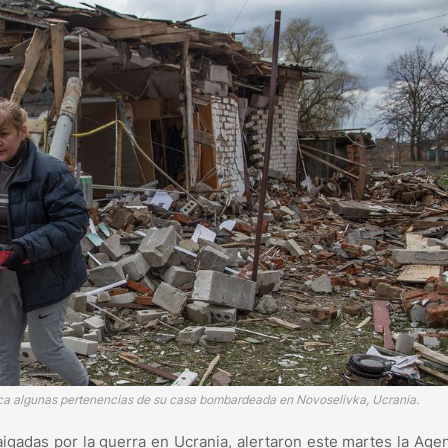
ca algunas pertenencias de su casa bombardeada en Novoselivka, Ucrania.
igadas por la guerra en Ucrania, alertaron este martes la Age