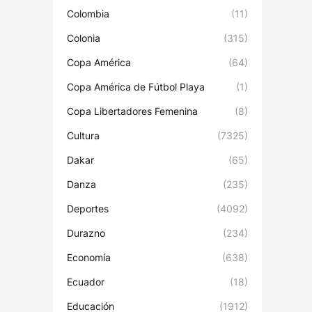
Colombia
(11)
Colonia
(315)
Copa América
(64)
Copa América de Fútbol Playa
(1)
Copa Libertadores Femenina
(8)
Cultura
(7325)
Dakar
(65)
Danza
(235)
Deportes
(4092)
Durazno
(234)
Economía
(638)
Ecuador
(18)
Educación
(1912)