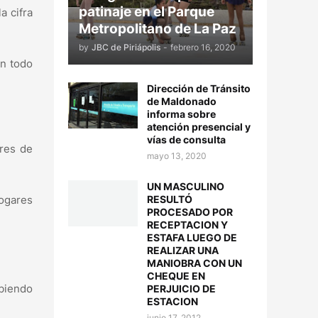
patinaje en el Parque
a cifra
Metropolitano de La Paz
by
JBC de Piriápolis
-
febrero 16, 2020
n todo
Dirección de Tránsito
de Maldonado
informa sobre
atención presencial y
vías de consulta
ares de
mayo 13, 2020
UN MASCULINO
RESULTÓ
ogares
PROCESADO POR
RECEPTACION Y
ESTAFA LUEGO DE
REALIZAR UNA
MANIOBRA CON UN
CHEQUE EN
ibiendo
PERJUICIO DE
ESTACION
junio 17, 2012