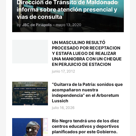
Dirección de Tránsito de Maldonado
informa sobre atención presencial y
vías de consulta
by
JBC de Piriápolis
-
mayo 13, 2020
UN MASCULINO RESULTÓ
PROCESADO POR RECEPTACION
Y ESTAFA LUEGO DE REALIZAR
UNA MANIOBRA CON UN CHEQUE
EN PERJUICIO DE ESTACION
junio 17, 2012
“Guitarra de la Patria: sonidos que
acompañaron nuestra
independencia” en el Arboretum
Lussich
julio 16, 2026
Río Negro tendrá uno de los diez
centros educativos y deportivos
planificados por este Gobierno.