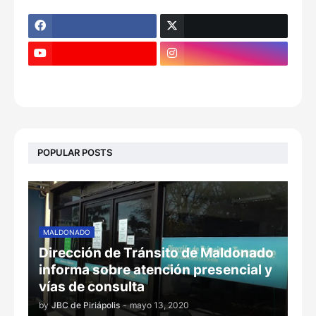
POPULAR POSTS
MALDONADO
Dirección de Tránsito de Maldonado
informa sobre atención presencial y
vías de consulta
by
JBC de Piriápolis
-
mayo 13, 2020