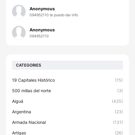
Anonymous
094952110 te puedo dar info
Anonymous
094952110
CATEGORIES
19 Capitales Histórico
(15)
500 millas del norte
(3)
Aiguá
(435)
Argentina
(23)
Armada Nacional
(131)
Artigas
(26)