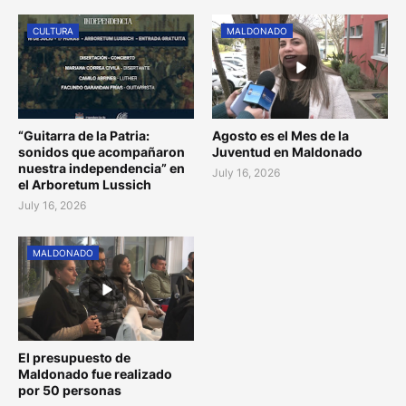
CULTURA
MALDONADO
“Guitarra de la Patria:
Agosto es el Mes de la
sonidos que acompañaron
Juventud en Maldonado
nuestra independencia” en
July 16, 2026
el Arboretum Lussich
July 16, 2026
MALDONADO
El presupuesto de
Maldonado fue realizado
por 50 personas