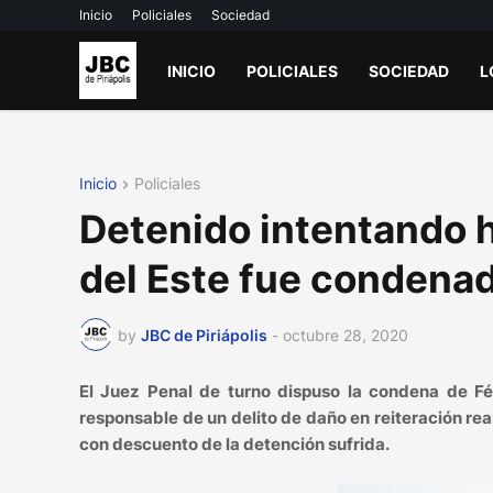
Inicio
Policiales
Sociedad
INICIO
POLICIALES
SOCIEDAD
L
Inicio
Policiales
Detenido intentando h
del Este fue condenado
by
JBC de Piriápolis
-
octubre 28, 2020
El Juez Penal de turno dispuso la condena de 
responsable de un delito de daño en reiteración rea
con descuento de la detención sufrida.