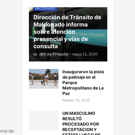
MALDONADO
Dirección de Tránsito de
Maldonado informa
sobre atención
presencial y vías de
consulta
by
JBC de Piriápolis
-
mayo 13, 2020
Inauguraron la pista
de patinaje en el
Parque
Metropolitano de La
Paz
febrero 16, 2020
UN MASCULINO
RESULTÓ
PROCESADO POR
RECEPTACION Y
onia de
ESTAFA LUEGO DE