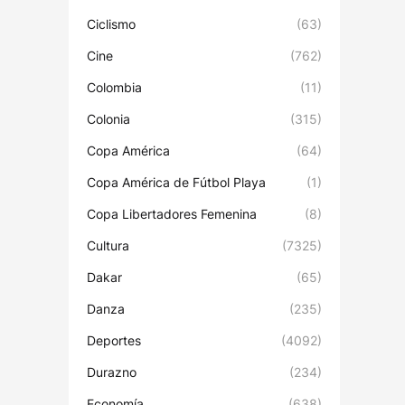
Ciclismo
(63)
Cine
(762)
Colombia
(11)
Colonia
(315)
Copa América
(64)
Copa América de Fútbol Playa
(1)
Copa Libertadores Femenina
(8)
Cultura
(7325)
Dakar
(65)
Danza
(235)
Deportes
(4092)
Durazno
(234)
Economía
(638)