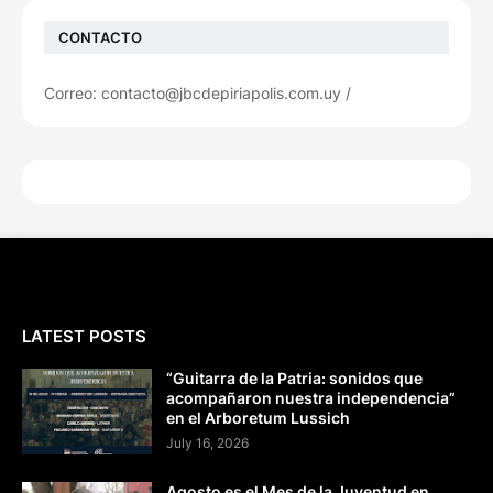
CONTACTO
Correo: contacto@jbcdepiriapolis.com.uy /
LATEST POSTS
“Guitarra de la Patria: sonidos que
acompañaron nuestra independencia”
en el Arboretum Lussich
July 16, 2026
Agosto es el Mes de la Juventud en