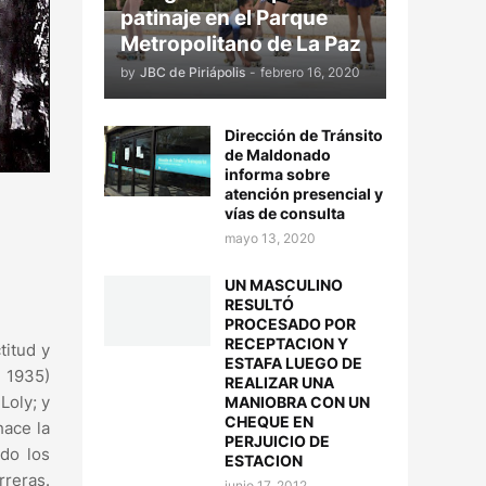
patinaje en el Parque
Metropolitano de La Paz
by
JBC de Piriápolis
-
febrero 16, 2020
Dirección de Tránsito
de Maldonado
informa sobre
atención presencial y
vías de consulta
mayo 13, 2020
UN MASCULINO
RESULTÓ
PROCESADO POR
RECEPTACION Y
titud y
ESTAFA LUEGO DE
 1935)
REALIZAR UNA
Loly; y
MANIOBRA CON UN
CHEQUE EN
hace la
PERJUICIO DE
ndo los
ESTACION
rreras.
junio 17, 2012