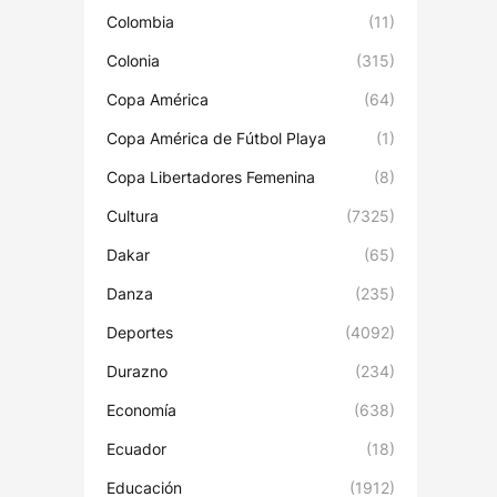
Colombia
(11)
Colonia
(315)
Copa América
(64)
Copa América de Fútbol Playa
(1)
Copa Libertadores Femenina
(8)
Cultura
(7325)
Dakar
(65)
Danza
(235)
Deportes
(4092)
Durazno
(234)
Economía
(638)
Ecuador
(18)
Educación
(1912)