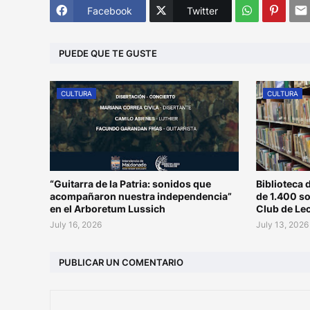
Facebook
Twitter
PUEDE QUE TE GUSTE
CULTURA
CULTURA
“Guitarra de la Patria: sonidos que
Biblioteca 
acompañaron nuestra independencia”
de 1.400 s
en el Arboretum Lussich
Club de Le
July 16, 2026
July 13, 2026
PUBLICAR UN COMENTARIO