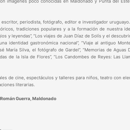
 con imágenes poco conocidas en Maldonado y Punta del Este
scritor, periodista, fotógrafo, editor e investigador uruguayo
óricos, tradiciones populares y a la formación de nuestra id
ios y leyendas”, “Los viajes de Juan Díaz de Solís y el descubr
a una identidad gastronómica nacional”, “Viaje al antiguo Mont
osé María Silva, el fotógrafo de Gardel”, “Memorias de Aguas 
endas de la Isla de Flores”, “Los Candombes de Reyes: Las Lla
les de cine, espectáculos y talleres para niños, teatro con el
ciones literarias.
 y Román Guerra, Maldonado