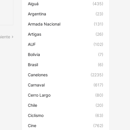
Aiguá
(435)
Argentina
(23)
Armada Nacional
(131)
Artigas
(26)
uiente
AUF
(102)
Bolivia
(7)
Brasil
(6)
Canelones
(2235)
Carnaval
(617)
Cerro Largo
(80)
Chile
(20)
Ciclismo
(63)
Cine
(762)