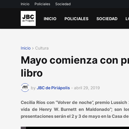
Inicio
Policiales
Sociedad
INICIO
POLICIALES
SOCIEDAD
L
Inicio
Cultura
Mayo comienza con pr
libro
by
JBC de Piriápolis
-
abril 29, 2019
Cecilia Ríos con “Volver de noche”, premio Lussich
vida de Henry W. Burnett en Maldonado”; son los
presentaciones serán el 2 y 3 de mayo en la Casa d