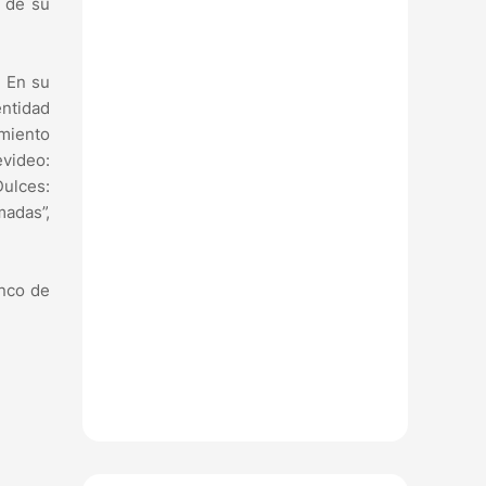
 de su
. En su
entidad
imiento
evideo:
Dulces:
madas”,
enco de