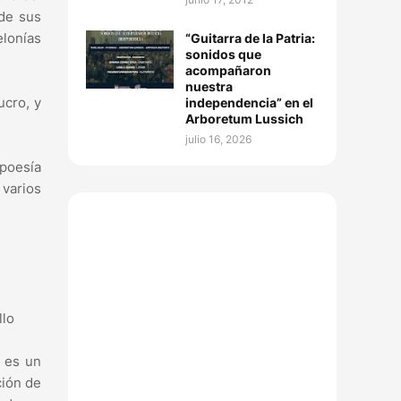
 de sus
elonías
“Guitarra de la Patria:
sonidos que
acompañaron
nuestra
ucro, y
independencia” en el
Arboretum Lussich
julio 16, 2026
 poesía
 varios
llo
, es un
ción de