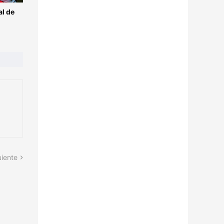
l de
uiente