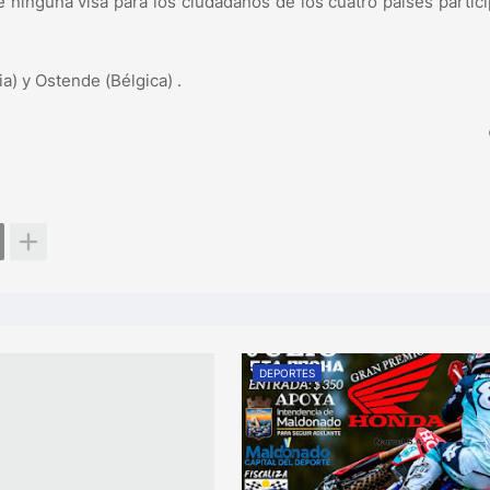
re ninguna visa para los ciudadanos de los cuatro países partic
) y Ostende (Bélgica) .
DEPORTES