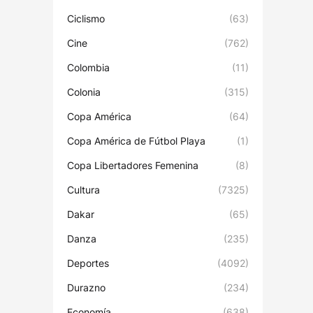
Ciclismo
(63)
Cine
(762)
Colombia
(11)
Colonia
(315)
Copa América
(64)
Copa América de Fútbol Playa
(1)
Copa Libertadores Femenina
(8)
Cultura
(7325)
Dakar
(65)
Danza
(235)
Deportes
(4092)
Durazno
(234)
Economía
(638)