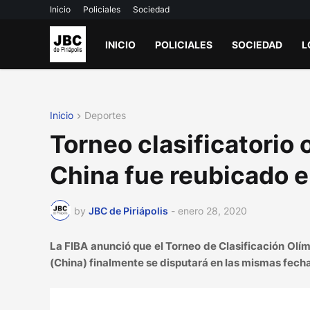
Inicio
Policiales
Sociedad
INICIO
POLICIALES
SOCIEDAD
L
Inicio
Deportes
Torneo clasificatorio 
China fue reubicado e
by
JBC de Piriápolis
-
enero 28, 2020
La FIBA ​​anunció que el Torneo de Clasificación O
(China) finalmente se disputará en las mismas fecha