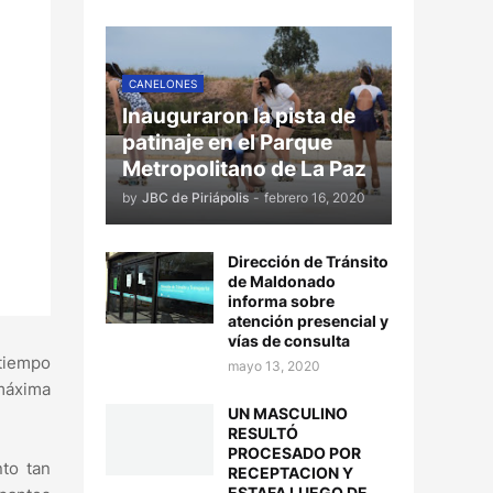
CANELONES
Inauguraron la pista de
patinaje en el Parque
Metropolitano de La Paz
by
JBC de Piriápolis
-
febrero 16, 2020
Dirección de Tránsito
de Maldonado
informa sobre
atención presencial y
vías de consulta
 tiempo
mayo 13, 2020
 máxima
UN MASCULINO
RESULTÓ
PROCESADO POR
nto tan
RECEPTACION Y
ESTAFA LUEGO DE