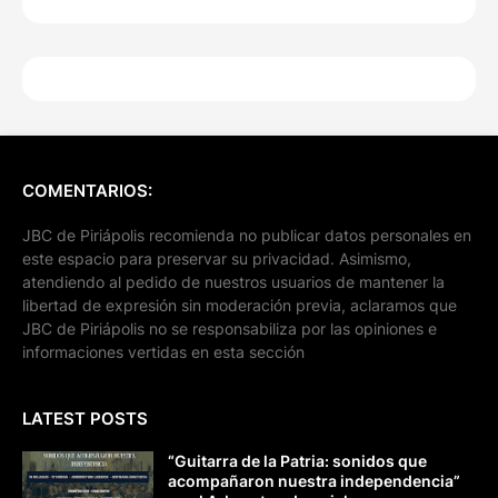
COMENTARIOS:
JBC de Piriápolis recomienda no publicar datos personales en
este espacio para preservar su privacidad. Asimismo,
atendiendo al pedido de nuestros usuarios de mantener la
libertad de expresión sin moderación previa, aclaramos que
JBC de Piriápolis no se responsabiliza por las opiniones e
informaciones vertidas en esta sección
LATEST POSTS
“Guitarra de la Patria: sonidos que
acompañaron nuestra independencia”