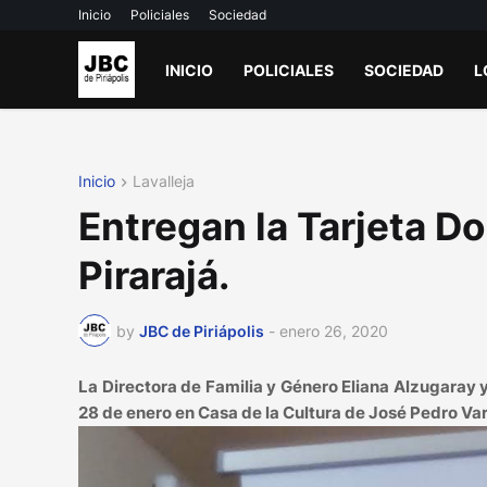
Inicio
Policiales
Sociedad
INICIO
POLICIALES
SOCIEDAD
L
Inicio
Lavalleja
Entregan la Tarjeta D
Pirarajá.
by
JBC de Piriápolis
-
enero 26, 2020
La Directora de Familia y Género Eliana Alzugaray 
28 de enero en Casa de la Cultura de José Pedro Var