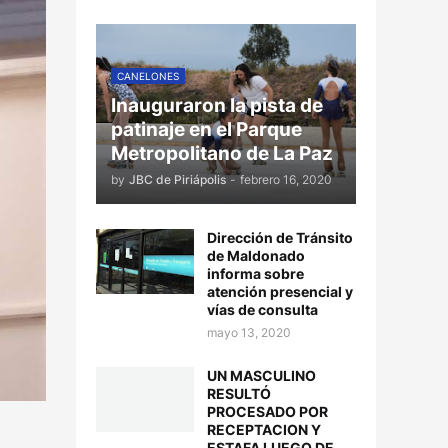
CANELONES
Inauguraron la pista de
patinaje en el Parque
Metropolitano de La Paz
by
JBC de Piriápolis
-
febrero 16, 2020
Dirección de Tránsito
de Maldonado
informa sobre
atención presencial y
vías de consulta
mayo 13, 2020
UN MASCULINO
RESULTÓ
PROCESADO POR
RECEPTACION Y
ESTAFA LUEGO DE