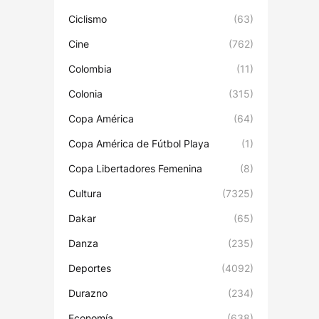
Ciclismo
(63)
Cine
(762)
Colombia
(11)
Colonia
(315)
Copa América
(64)
Copa América de Fútbol Playa
(1)
Copa Libertadores Femenina
(8)
Cultura
(7325)
Dakar
(65)
Danza
(235)
Deportes
(4092)
Durazno
(234)
Economía
(638)