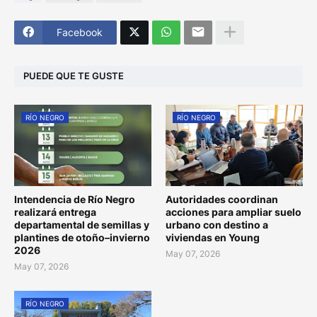
Facebook
PUEDE QUE TE GUSTE
RÍO NEGRO
RÍO NEGRO
Intendencia de Río Negro
Autoridades coordinan
realizará entrega
acciones para ampliar suelo
departamental de semillas y
urbano con destino a
plantines de otoño–invierno
viviendas en Young
2026
May 07, 2026
May 07, 2026
RÍO NEGRO