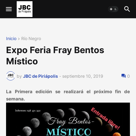
Inicio
Río Negro
Expo Feria Fray Bentos
Místico
by
JBC de Piriápolis
-
septiembre 10, 2019
0
La Primera edición se realizará el próximo fin de
semana.