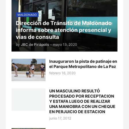
MALDONADO
Dirección de Tránsito de Maldonado
informa sobre atención presencial y
vías de consulta
by
JBC de Piriápolis
-
mayo 13, 2020
Inauguraron la pista de patinaje en
el Parque Metropolitano de La Paz
febrero 16, 2020
UN MASCULINO RESULTÓ
PROCESADO POR RECEPTACION
Y ESTAFA LUEGO DE REALIZAR
UNA MANIOBRA CON UN CHEQUE
EN PERJUICIO DE ESTACION
junio 17, 2012