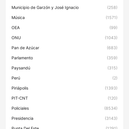
Municipio de Garzón y José Ignacio
(258)
Música
(1571)
OEA
(99)
ONU
(1043)
Pan de Azúcar
(683)
Parlamento
(359)
Paysandú
(315)
Perú
(2)
Piriápolis
(1393)
PIT-CNT
(120)
Policiales
(8534)
Presidencia
(3143)
Punta Del Este
(1291)