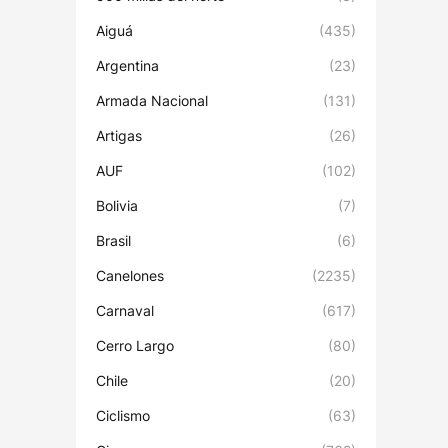
Aiguá
(435)
Argentina
(23)
Armada Nacional
(131)
Artigas
(26)
AUF
(102)
Bolivia
(7)
Brasil
(6)
Canelones
(2235)
Carnaval
(617)
Cerro Largo
(80)
Chile
(20)
Ciclismo
(63)