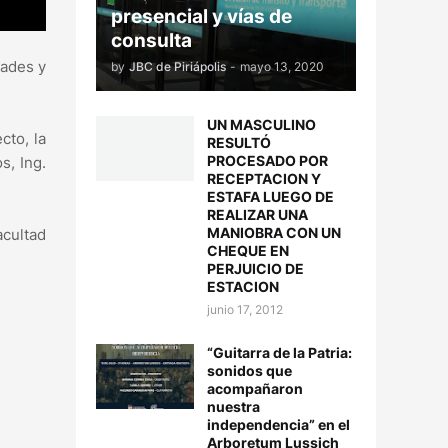
presencial y vías de
consulta
dades y
by
JBC de Piriápolis
-
mayo 13, 2020
UN MASCULINO
cto, la
RESULTÓ
PROCESADO POR
s, Ing.
RECEPTACION Y
ESTAFA LUEGO DE
REALIZAR UNA
MANIOBRA CON UN
acultad
CHEQUE EN
PERJUICIO DE
ESTACION
junio 17, 2012
“Guitarra de la Patria:
sonidos que
acompañaron
nuestra
independencia” en el
Arboretum Lussich