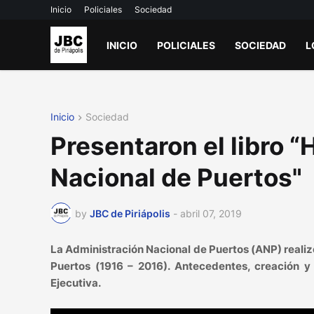
Inicio
Policiales
Sociedad
INICIO
POLICIALES
SOCIEDAD
L
Inicio
Sociedad
Presentaron el libro “
Nacional de Puertos"
by
JBC de Piriápolis
-
abril 07, 2019
La Administración Nacional de Puertos (ANP) realizó
Puertos (1916 – 2016). Antecedentes, creación y 
Ejecutiva
.