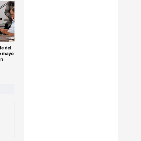
de del
e mayo
ón