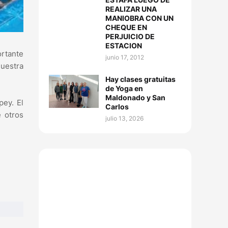
REALIZAR UNA
MANIOBRA CON UN
CHEQUE EN
PERJUICIO DE
ESTACION
ortante
junio 17, 2012
nuestra
Hay clases gratuitas
de Yoga en
Maldonado y San
pey. El
Carlos
 otros
julio 13, 2026