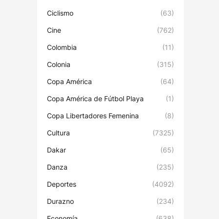
Ciclismo
(63)
Cine
(762)
Colombia
(11)
Colonia
(315)
Copa América
(64)
Copa América de Fútbol Playa
(1)
Copa Libertadores Femenina
(8)
Cultura
(7325)
Dakar
(65)
Danza
(235)
Deportes
(4092)
Durazno
(234)
Economía
(638)