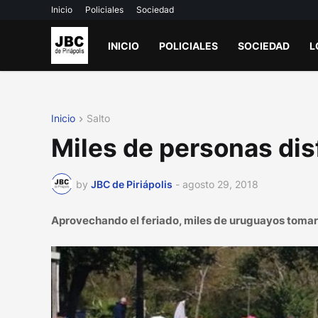
Inicio
Policiales
Sociedad
INICIO
POLICIALES
SOCIEDAD
L
Inicio
Salto
Miles de personas dis
by
JBC de Piriápolis
-
agosto 29, 2018
Aprovechando el feriado, miles de uruguayos tomaron 