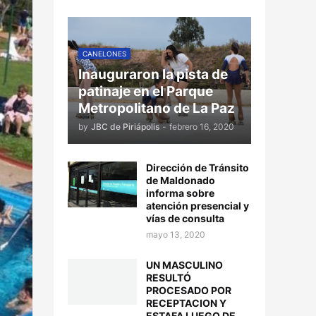
CANELONES
Inauguraron la pista de
patinaje en el Parque
Metropolitano de La Paz
by
JBC de Piriápolis
-
febrero 16, 2020
Dirección de Tránsito
de Maldonado
informa sobre
atención presencial y
vías de consulta
mayo 13, 2020
UN MASCULINO
RESULTÓ
PROCESADO POR
RECEPTACION Y
ESTAFA LUEGO DE