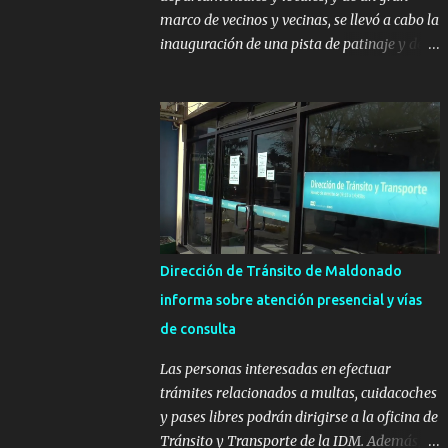
marco de vecinos y vecinas, se llevó a cabo la
inauguración de una pista de patinaje y de
un sector infantil ubicados en el Parque
Metropolitano de La Paz. El proyecto cuenta
con el apoyo del Fondo + Local que es
impulsado por el Programa Uruguay
Integra, de la Dirección de Descentralización
e Inversión Pública de OPP, así como aportes
del Gobierno de Canelones y del Ministerio
de Transporte y Obras Públicas. La nueva
infraestructura deportiva consiste en una
Dirección de Tránsito de Maldonado
plataforma de 35 m por 20 m con banco de
informa sobre atención presencial y vías
hormigón sobre sus laterales. Su destino
de consulta
será polifuncional, permitiendo la práctica
de patín, hockey, gimnasia y la realización
Las personas interesadas en efectuar
de eventos culturales. Próximo a la pista, se
trámites relacionados a multas, cuidacoches
instalaron juegos infantiles y equipamiento
y pases libres podrán dirigirse a la oficina de
urbano (bancos de hormigón y sets de
Tránsito y Transporte de la IDM. Además, la