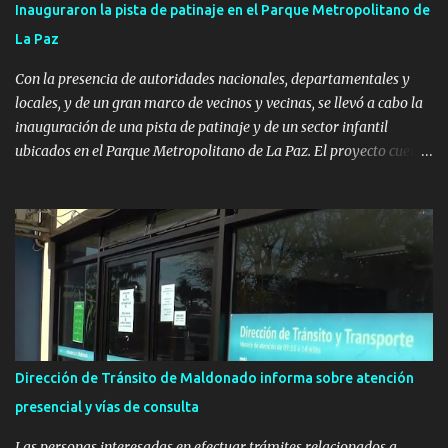
Inauguraron la pista de patinaje en el Parque Metropolitano de
La Paz
Con la presencia de autoridades nacionales, departamentales y
locales, y de un gran marco de vecinos y vecinas, se llevó a cabo la
inauguración de una pista de patinaje y de un sector infantil
ubicados en el Parque Metropolitano de La Paz. El proyecto cuenta
con el apoyo del Fondo + Local que es impulsado por el Programa
Uruguay Integra, de la Dirección de Descentralización e Inversión
Pública de OPP, así como aportes del Gobierno de Canelones y del
Ministerio de Transporte y Obras Públicas. La nueva
infraestructura deportiva consiste en una plataforma de 35 m por
20 m con banco de hormigón sobre sus laterales. Su destino será
polifuncional, permitiendo la práctica de patín, hockey, gimnasia y
la realización de eventos culturales. Próximo a la pista, se
instalaron juegos infantiles y equipamiento urbano (bancos de
Dirección de Tránsito de Maldonado informa sobre atención
hormigón y sets de bancos y mesas). A su vez, se incorporaron
presencial y vías de consulta
nuevos pavimentos e iluminación. La totalidad de estas obras
implicaron una inversión estimada ...
Las personas interesadas en efectuar trámites relacionados a