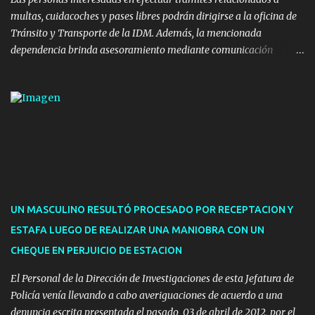
multas, cuidacoches y pases libres podrán dirigirse a la oficina de
Tránsito y Transporte de la IDM. Además, la mencionada
dependencia brinda asesoramiento mediante comunicación
telefónica y correo electrónico. La dependencia admitirá el ingreso
de hasta cinco personas a la oficina. En cuanto a la atención
presencial comprende los siguientes trámites: Multas: devolución
de licencias de conducir retenidas por espirometrías y trámites
para la devolución de motos retenidas. Cuidacoches en general.
Pases libres: recargas, renovaciones y estudiantes. Información por
vía telefónica y correo electrónico: Multas: reclamos o consultas a
descargostransito@maldonado.gub.uy, o al teléfono 4222
1921(interno 1456). Cuidacoches: consultas a
UN MASCULINO RESULTÓ PROCESADO POR RECEPTACION Y
transitoytransporte@maldonado.gub.uy, teléfono 4222
ESTAFA LUEGO DE REALIZAR UNA MANIOBRA CON UN
1921(interno 1246). Transporte: consultas generales relacionadas a
CHEQUE EN PERJUICIO DE ESTACION
Uber y Taxi, a través de transporte@maldonado.gub.uy, t...
El Personal de la Dirección de Investigaciones de esta Jefatura de
Policía venía llevando a cabo averiguaciones de acuerdo a una
denuncia escrita presentada el pasado 03 de abril de 2012, por el