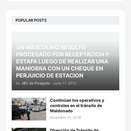
POPULAR POSTS
UN MASCULINO RESULTÓ
PROCESADO POR RECEPTACION Y
ESTAFA LUEGO DE REALIZAR UNA
MANIOBRA CON UN CHEQUE EN
PERJUICIO DE ESTACION
by
JBC de Piriápolis
-
junio 17, 2012
Continúan los operativos y
controles en el tránsito de
Maldonado
diciembre 31, 2019
Dirección de Tránsito de