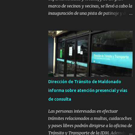
marco de vecinos y vecinas, se llevó a cabo la
inauguración de una pista de patinaje y de
un sector infantil ubicados en el Parque
Metropolitano de La Paz. El proyecto cuenta
con el apoyo del Fondo + Local que es
impulsado por el Programa Uruguay
Integra, de la Dirección de Descentralización
e Inversión Pública de OPP, así como aportes
del Gobierno de Canelones y del Ministerio
de Transporte y Obras Públicas. La nueva
infraestructura deportiva consiste en una
Dirección de Tránsito de Maldonado
plataforma de 35 m por 20 m con banco de
informa sobre atención presencial y vías
hormigón sobre sus laterales. Su destino
de consulta
será polifuncional, permitiendo la práctica
de patín, hockey, gimnasia y la realización
Las personas interesadas en efectuar
de eventos culturales. Próximo a la pista, se
trámites relacionados a multas, cuidacoches
instalaron juegos infantiles y equipamiento
y pases libres podrán dirigirse a la oficina de
urbano (bancos de hormigón y sets de
Tránsito y Transporte de la IDM. Además, la