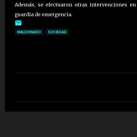
Además, se efectuaron otras intervenciones en
guardia de emergencia.
MALDONADO
SOCIEDAD
C
o
m
e
n
t
a