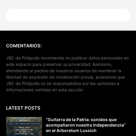
COMENTARIOS:
JBC de Piriápolis recomienda no publicar datos personales en
este espacio para preservar su privacidad. Asimismo,
atendiendo al pedido de nuestros usuarios de mantener la
libertad de expresión sin moderación previa, aclaramos que
JBC de Piriápolis no se responsabiliza por las opiniones e
informaciones vertidas en esta sección
LATEST POSTS
“Guitarra de la Patria: sonidos que
acompañaron nuestra independencia”
en el Arboretum Lussich