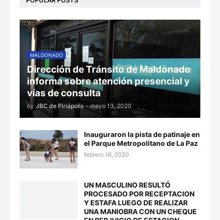
MALDONADO
Dirección de Tránsito de Maldonado
informa sobre atención presencial y
vías de consulta
by
JBC de Piriápolis
-
mayo 13, 2020
Inauguraron la pista de patinaje en
el Parque Metropolitano de La Paz
febrero 16, 2020
UN MASCULINO RESULTÓ
PROCESADO POR RECEPTACION
Y ESTAFA LUEGO DE REALIZAR
UNA MANIOBRA CON UN CHEQUE