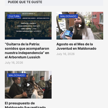
PUEDE QUE TE GUSTE
CULTURA
MALDONADO
“Guitarra de la Patria:
Agosto es el Mes de la
sonidos que acompañaron
Juventud en Maldonado
nuestra independencia” en
July 16, 2026
el Arboretum Lussich
July 16, 2026
MALDONADO
El presupuesto de
Maldonado fue realizado