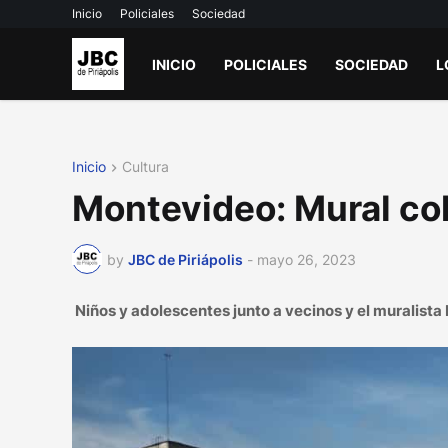
Inicio
Policiales
Sociedad
INICIO
POLICIALES
SOCIEDAD
L
Inicio
Cultura
Montevideo: Mural col
by
JBC de Piriápolis
-
mayo 26, 2023
Niños y adolescentes junto a vecinos y el muralista 