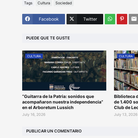
Tags
Cultura
Sociedad
Facebook
Twitter
PUEDE QUE TE GUSTE
CULTURA
CULTURA
“Guitarra de la Patria: sonidos que
Biblioteca 
acompañaron nuestra independencia”
de 1.400 s
en el Arboretum Lussich
Club de Le
July 16, 2026
July 13, 2026
PUBLICAR UN COMENTARIO