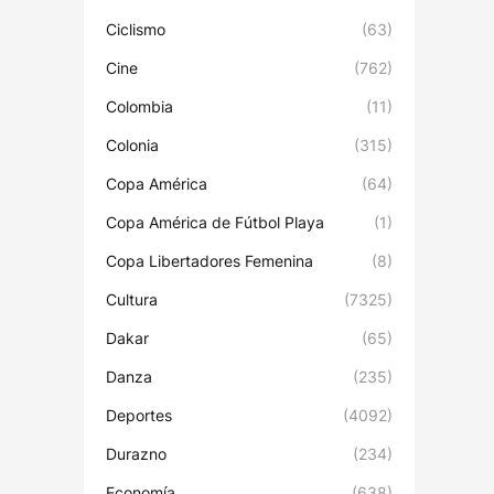
Ciclismo
(63)
Cine
(762)
Colombia
(11)
Colonia
(315)
Copa América
(64)
Copa América de Fútbol Playa
(1)
Copa Libertadores Femenina
(8)
Cultura
(7325)
Dakar
(65)
Danza
(235)
Deportes
(4092)
Durazno
(234)
Economía
(638)