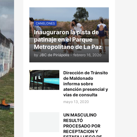
CANELONES
Inauguraron la pista de
patinaje en el Parque
Metropolitano de La Paz
by
JBC de Piriápolis
-
febrero 16, 2020
Dirección de Tránsito
de Maldonado
informa sobre
atención presencial y
vías de consulta
mayo 13, 2020
UN MASCULINO
RESULTÓ
PROCESADO POR
RECEPTACION Y
ESTAFA LUEGO DE