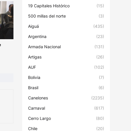
19 Capitales Histórico
(15)
500 millas del norte
(3)
Aiguá
(435)
Argentina
(23)
e
Armada Nacional
(131)
Artigas
(26)
AUF
(102)
Bolivia
(7)
Brasil
(6)
Canelones
(2235)
Carnaval
(617)
Cerro Largo
(80)
Chile
(20)