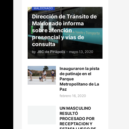
MALDONADO
Dirección de Tránsito de
Maldonado informa
sobre atención
presencial y vías de
consulta
by
JBC de Piriápolis
-
mayo 13, 2020
Inauguraron la pista
de patinaje en el
Parque
Metropolitano de La
Paz
febrero 16, 2020
UN MASCULINO
RESULTÓ
PROCESADO POR
RECEPTACION Y
ESTAFA LUEGO DE