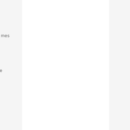
l mes
de