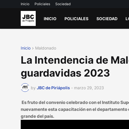
Inicio
Policiales
Sociedad
INICIO
POLICIALES
SOCIEDAD
L
Inicio
Maldonado
La Intendencia de Ma
guardavidas 2023
by
JBC de Piriápolis
-
marzo 29, 2023
Es fruto del convenio celebrado con el Instituto Sup
nuevamente esta capacitación en el departamento
grande del país.