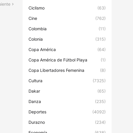
uiente
Ciclismo
(63)
Cine
(762)
Colombia
(11)
Colonia
(315)
Copa América
(64)
Copa América de Fútbol Playa
(1)
Copa Libertadores Femenina
(8)
Cultura
(7325)
Dakar
(65)
Danza
(235)
Deportes
(4092)
Durazno
(234)
Economía
(638)