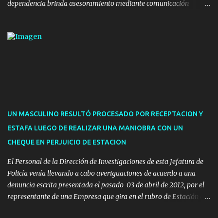
dependencia brinda asesoramiento mediante comunicación
telefónica y correo electrónico. La dependencia admitirá el ingreso
de hasta cinco personas a la oficina. En cuanto a la atención
presencial comprende los siguientes trámites: Multas: devolución
de licencias de conducir retenidas por espirometrías y trámites
para la devolución de motos retenidas. Cuidacoches en general.
Pases libres: recargas, renovaciones y estudiantes. Información por
vía telefónica y correo electrónico: Multas: reclamos o consultas a
descargostransito@maldonado.gub.uy, o al teléfono 4222
1921(interno 1456). Cuidacoches: consultas a
UN MASCULINO RESULTÓ PROCESADO POR RECEPTACION Y
transitoytransporte@maldonado.gub.uy, teléfono 4222
ESTAFA LUEGO DE REALIZAR UNA MANIOBRA CON UN
1921(interno 1246). Transporte: consultas generales relacionadas a
CHEQUE EN PERJUICIO DE ESTACION
Uber y Taxi, a través de transporte@maldonado.gub.uy, t...
El Personal de la Dirección de Investigaciones de esta Jefatura de
Policía venía llevando a cabo averiguaciones de acuerdo a una
denuncia escrita presentada el pasado 03 de abril de 2012, por el
representante de una Empresa que gira en el rubro de Estación de
Servicio de la ciudad de Pan de Azúcar.-