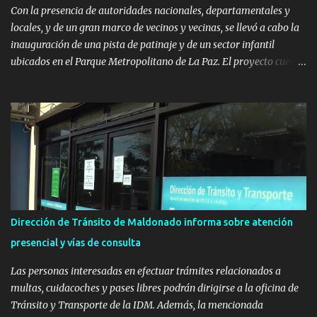
Con la presencia de autoridades nacionales, departamentales y
locales, y de un gran marco de vecinos y vecinas, se llevó a cabo la
inauguración de una pista de patinaje y de un sector infantil
ubicados en el Parque Metropolitano de La Paz. El proyecto cuenta
con el apoyo del Fondo + Local que es impulsado por el Programa
Uruguay Integra, de la Dirección de Descentralización e Inversión
Pública de OPP, así como aportes del Gobierno de Canelones y del
Ministerio de Transporte y Obras Públicas. La nueva
infraestructura deportiva consiste en una plataforma de 35 m por
20 m con banco de hormigón sobre sus laterales. Su destino será
polifuncional, permitiendo la práctica de patín, hockey, gimnasia y
la realización de eventos culturales. Próximo a la pista, se
instalaron juegos infantiles y equipamiento urbano (bancos de
Dirección de Tránsito de Maldonado informa sobre atención
hormigón y sets de bancos y mesas). A su vez, se incorporaron
presencial y vías de consulta
nuevos pavimentos e iluminación. La totalidad de estas obras
implicaron una inversión estimada ...
Las personas interesadas en efectuar trámites relacionados a
multas, cuidacoches y pases libres podrán dirigirse a la oficina de
Tránsito y Transporte de la IDM. Además, la mencionada