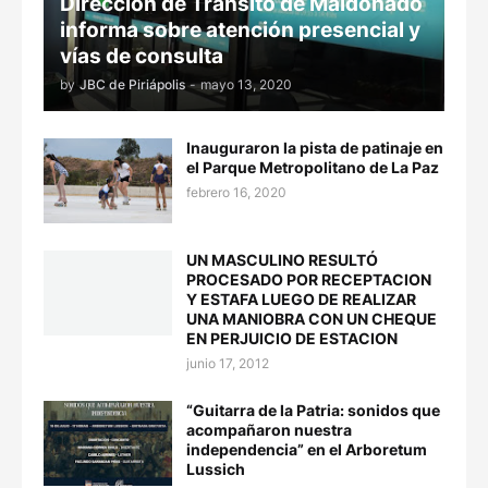
Dirección de Tránsito de Maldonado
informa sobre atención presencial y
vías de consulta
by
JBC de Piriápolis
-
mayo 13, 2020
Inauguraron la pista de patinaje en
el Parque Metropolitano de La Paz
febrero 16, 2020
UN MASCULINO RESULTÓ
PROCESADO POR RECEPTACION
Y ESTAFA LUEGO DE REALIZAR
UNA MANIOBRA CON UN CHEQUE
EN PERJUICIO DE ESTACION
junio 17, 2012
“Guitarra de la Patria: sonidos que
acompañaron nuestra
independencia” en el Arboretum
Lussich