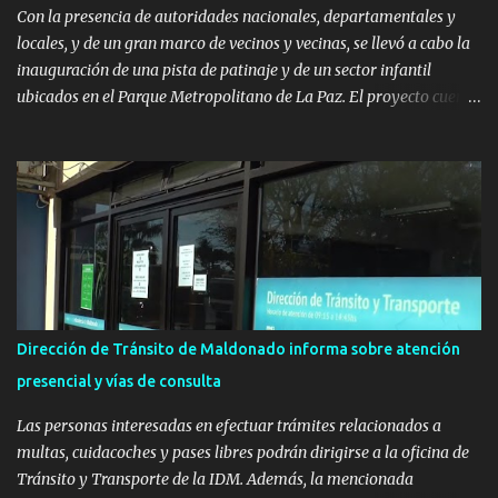
Con la presencia de autoridades nacionales, departamentales y
locales, y de un gran marco de vecinos y vecinas, se llevó a cabo la
inauguración de una pista de patinaje y de un sector infantil
ubicados en el Parque Metropolitano de La Paz. El proyecto cuenta
con el apoyo del Fondo + Local que es impulsado por el Programa
Uruguay Integra, de la Dirección de Descentralización e Inversión
Pública de OPP, así como aportes del Gobierno de Canelones y del
Ministerio de Transporte y Obras Públicas. La nueva
infraestructura deportiva consiste en una plataforma de 35 m por
20 m con banco de hormigón sobre sus laterales. Su destino será
polifuncional, permitiendo la práctica de patín, hockey, gimnasia y
la realización de eventos culturales. Próximo a la pista, se
instalaron juegos infantiles y equipamiento urbano (bancos de
Dirección de Tránsito de Maldonado informa sobre atención
hormigón y sets de bancos y mesas). A su vez, se incorporaron
presencial y vías de consulta
nuevos pavimentos e iluminación. La totalidad de estas obras
implicaron una inversión estimada ...
Las personas interesadas en efectuar trámites relacionados a
multas, cuidacoches y pases libres podrán dirigirse a la oficina de
Tránsito y Transporte de la IDM. Además, la mencionada