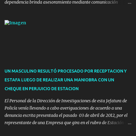
dependencia brinda asesoramiento mediante comunicación
telefónica y correo electrónico. La dependencia admitirá el ingreso
de hasta cinco personas a la oficina. En cuanto a la atención
presencial comprende los siguientes trámites: Multas: devolución
de licencias de conducir retenidas por espirometrías y trámites
para la devolución de motos retenidas. Cuidacoches en general.
Pases libres: recargas, renovaciones y estudiantes. Información por
vía telefónica y correo electrónico: Multas: reclamos o consultas a
descargostransito@maldonado.gub.uy, o al teléfono 4222
1921(interno 1456). Cuidacoches: consultas a
UN MASCULINO RESULTÓ PROCESADO POR RECEPTACION Y
transitoytransporte@maldonado.gub.uy, teléfono 4222
ESTAFA LUEGO DE REALIZAR UNA MANIOBRA CON UN
1921(interno 1246). Transporte: consultas generales relacionadas a
CHEQUE EN PERJUICIO DE ESTACION
Uber y Taxi, a través de transporte@maldonado.gub.uy, t...
El Personal de la Dirección de Investigaciones de esta Jefatura de
Policía venía llevando a cabo averiguaciones de acuerdo a una
denuncia escrita presentada el pasado 03 de abril de 2012, por el
representante de una Empresa que gira en el rubro de Estación de
Servicio de la ciudad de Pan de Azúcar.-