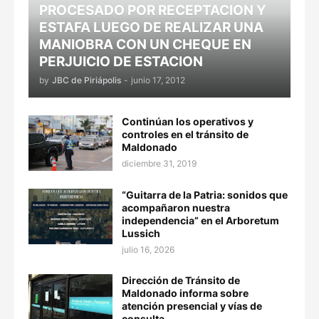
PROCESADO POR RECEPTACION Y
ESTAFA LUEGO DE REALIZAR UNA
MANIOBRA CON UN CHEQUE EN
PERJUICIO DE ESTACION
by
JBC de Piriápolis
-
junio 17, 2012
Continúan los operativos y
controles en el tránsito de
Maldonado
diciembre 31, 2019
“Guitarra de la Patria: sonidos que
acompañaron nuestra
independencia” en el Arboretum
Lussich
julio 16, 2026
Dirección de Tránsito de
Maldonado informa sobre
atención presencial y vías de
consulta