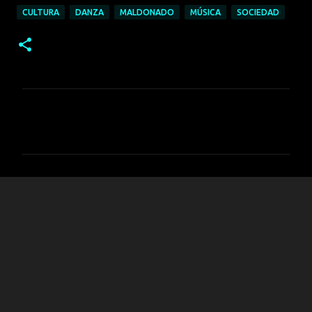
CULTURA
DANZA
MALDONADO
MÚSICA
SOCIEDAD
C
o
m
e
n
t
a
r
i
o
s