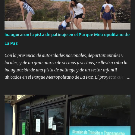
Inauguraron la pista de patinaje en el Parque Metropolitano de
La Paz
Con la presencia de autoridades nacionales, departamentales y
locales, y de un gran marco de vecinos y vecinas, se llevó a cabo la
inauguración de una pista de patinaje y de un sector infantil
ubicados en el Parque Metropolitano de La Paz. El proyecto cuenta
con el apoyo del Fondo + Local que es impulsado por el Programa
Uruguay Integra, de la Dirección de Descentralización e Inversión
Pública de OPP, así como aportes del Gobierno de Canelones y del
Ministerio de Transporte y Obras Públicas. La nueva
infraestructura deportiva consiste en una plataforma de 35 m por
20 m con banco de hormigón sobre sus laterales. Su destino será
polifuncional, permitiendo la práctica de patín, hockey, gimnasia y
la realización de eventos culturales. Próximo a la pista, se