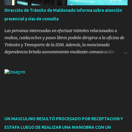
instalaron juegos infantiles y equipamiento urbano (bancos de
Dirección de Tránsito de Maldonado informa sobre atención
hormigón y sets de bancos y mesas). A su vez, se incorporaron
presencial y vías de consulta
nuevos pavimentos e iluminación. La totalidad de estas obras
implicaron una inversión estimada ...
Las personas interesadas en efectuar trámites relacionados a
multas, cuidacoches y pases libres podrán dirigirse a la oficina de
Tránsito y Transporte de la IDM. Además, la mencionada
dependencia brinda asesoramiento mediante comunicación
telefónica y correo electrónico. La dependencia admitirá el ingreso
de hasta cinco personas a la oficina. En cuanto a la atención
presencial comprende los siguientes trámites: Multas: devolución
de licencias de conducir retenidas por espirometrías y trámites
para la devolución de motos retenidas. Cuidacoches en general.
Pases libres: recargas, renovaciones y estudiantes. Información por
vía telefónica y correo electrónico: Multas: reclamos o consultas a
descargostransito@maldonado.gub.uy, o al teléfono 4222
1921(interno 1456). Cuidacoches: consultas a
UN MASCULINO RESULTÓ PROCESADO POR RECEPTACION Y
transitoytransporte@maldonado.gub.uy, teléfono 4222
ESTAFA LUEGO DE REALIZAR UNA MANIOBRA CON UN
1921(interno 1246). Transporte: consultas generales relacionadas a