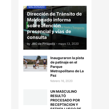
MALDONADO
Dirección de Tránsito de
Maldonado informa
sobre atención
presencial y vías de
consulta
by
JBC de Piriápolis
-
mayo 13, 2020
Inauguraron la pista
de patinaje en el
Parque
Metropolitano de La
Paz
febrero 16, 2020
UN MASCULINO
RESULTÓ
PROCESADO POR
RECEPTACION Y
ESTAFA LUEGO DE