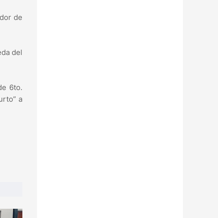
edor de
eda del
de 6to.
urto” a