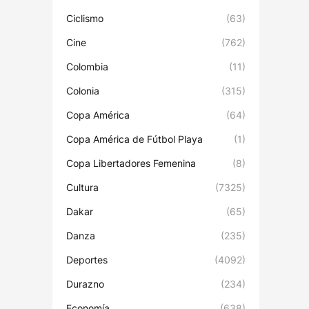
Ciclismo
(63)
Cine
(762)
Colombia
(11)
Colonia
(315)
Copa América
(64)
Copa América de Fútbol Playa
(1)
Copa Libertadores Femenina
(8)
Cultura
(7325)
Dakar
(65)
Danza
(235)
Deportes
(4092)
Durazno
(234)
Economía
(638)