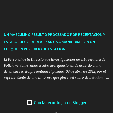
de licencias de conducir retenidas por espirometrías y trámites
para la devolución de motos retenidas. Cuidacoches en general.
Pases libres: recargas, renovaciones y estudiantes. Información por
vía telefónica y correo electrónico: Multas: reclamos o consultas a
descargostransito@maldonado.gub.uy, o al teléfono 4222
1921(interno 1456). Cuidacoches: consultas a
UN MASCULINO RESULTÓ PROCESADO POR RECEPTACION Y
transitoytransporte@maldonado.gub.uy, teléfono 4222
ESTAFA LUEGO DE REALIZAR UNA MANIOBRA CON UN
1921(interno 1246). Transporte: consultas generales relacionadas a
CHEQUE EN PERJUICIO DE ESTACION
Uber y Taxi, a través de transporte@maldonado.gub.uy, t...
El Personal de la Dirección de Investigaciones de esta Jefatura de
Policía venía llevando a cabo averiguaciones de acuerdo a una
denuncia escrita presentada el pasado 03 de abril de 2012, por el
representante de una Empresa que gira en el rubro de Estación de
Servicio de la ciudad de Pan de Azúcar.-
Con la tecnología de Blogger
JBC