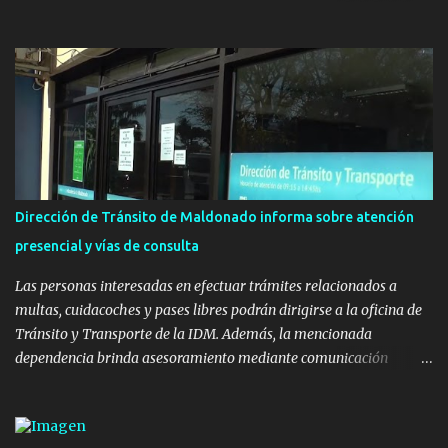
con el apoyo del Fondo + Local que es impulsado por el Programa
Uruguay Integra, de la Dirección de Descentralización e Inversión
Pública de OPP, así como aportes del Gobierno de Canelones y del
Ministerio de Transporte y Obras Públicas. La nueva
infraestructura deportiva consiste en una plataforma de 35 m por
20 m con banco de hormigón sobre sus laterales. Su destino será
polifuncional, permitiendo la práctica de patín, hockey, gimnasia y
la realización de eventos culturales. Próximo a la pista, se
instalaron juegos infantiles y equipamiento urbano (bancos de
Dirección de Tránsito de Maldonado informa sobre atención
hormigón y sets de bancos y mesas). A su vez, se incorporaron
presencial y vías de consulta
nuevos pavimentos e iluminación. La totalidad de estas obras
implicaron una inversión estimada ...
Las personas interesadas en efectuar trámites relacionados a
multas, cuidacoches y pases libres podrán dirigirse a la oficina de
Tránsito y Transporte de la IDM. Además, la mencionada
dependencia brinda asesoramiento mediante comunicación
telefónica y correo electrónico. La dependencia admitirá el ingreso
de hasta cinco personas a la oficina. En cuanto a la atención
presencial comprende los siguientes trámites: Multas: devolución