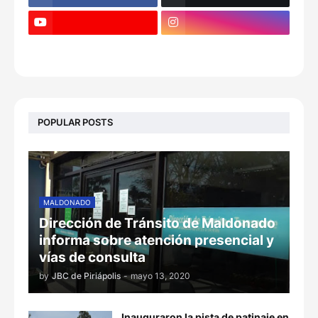
POPULAR POSTS
MALDONADO
Dirección de Tránsito de Maldonado
informa sobre atención presencial y
vías de consulta
by
JBC de Piriápolis
-
mayo 13, 2020
Inauguraron la pista de patinaje en