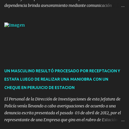
dependencia brinda asesoramiento mediante comunicación
telefónica y correo electrónico. La dependencia admitirá el ingreso
de hasta cinco personas a la oficina. En cuanto a la atención
presencial comprende los siguientes trámites: Multas: devolución
de licencias de conducir retenidas por espirometrías y trámites
para la devolución de motos retenidas. Cuidacoches en general.
Pases libres: recargas, renovaciones y estudiantes. Información por
vía telefónica y correo electrónico: Multas: reclamos o consultas a
descargostransito@maldonado.gub.uy, o al teléfono 4222
1921(interno 1456). Cuidacoches: consultas a
UN MASCULINO RESULTÓ PROCESADO POR RECEPTACION Y
transitoytransporte@maldonado.gub.uy, teléfono 4222
ESTAFA LUEGO DE REALIZAR UNA MANIOBRA CON UN
1921(interno 1246). Transporte: consultas generales relacionadas a
CHEQUE EN PERJUICIO DE ESTACION
Uber y Taxi, a través de transporte@maldonado.gub.uy, t...
El Personal de la Dirección de Investigaciones de esta Jefatura de
Policía venía llevando a cabo averiguaciones de acuerdo a una
denuncia escrita presentada el pasado 03 de abril de 2012, por el
representante de una Empresa que gira en el rubro de Estación de
Servicio de la ciudad de Pan de Azúcar.-