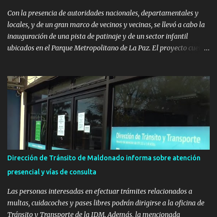
Con la presencia de autoridades nacionales, departamentales y
locales, y de un gran marco de vecinos y vecinas, se llevó a cabo la
inauguración de una pista de patinaje y de un sector infantil
ubicados en el Parque Metropolitano de La Paz. El proyecto cuenta
con el apoyo del Fondo + Local que es impulsado por el Programa
Uruguay Integra, de la Dirección de Descentralización e Inversión
Pública de OPP, así como aportes del Gobierno de Canelones y del
Ministerio de Transporte y Obras Públicas. La nueva
infraestructura deportiva consiste en una plataforma de 35 m por
20 m con banco de hormigón sobre sus laterales. Su destino será
polifuncional, permitiendo la práctica de patín, hockey, gimnasia y
la realización de eventos culturales. Próximo a la pista, se
instalaron juegos infantiles y equipamiento urbano (bancos de
Dirección de Tránsito de Maldonado informa sobre atención
hormigón y sets de bancos y mesas). A su vez, se incorporaron
presencial y vías de consulta
nuevos pavimentos e iluminación. La totalidad de estas obras
implicaron una inversión estimada ...
Las personas interesadas en efectuar trámites relacionados a
multas, cuidacoches y pases libres podrán dirigirse a la oficina de
Tránsito y Transporte de la IDM. Además, la mencionada