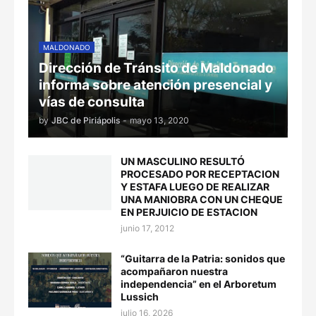
MALDONADO
Dirección de Tránsito de Maldonado
informa sobre atención presencial y
vías de consulta
by
JBC de Piriápolis
-
mayo 13, 2020
UN MASCULINO RESULTÓ
PROCESADO POR RECEPTACION
Y ESTAFA LUEGO DE REALIZAR
UNA MANIOBRA CON UN CHEQUE
EN PERJUICIO DE ESTACION
junio 17, 2012
“Guitarra de la Patria: sonidos que
acompañaron nuestra
independencia” en el Arboretum
Lussich
julio 16, 2026