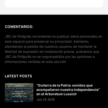
COMENTARIOS:
JBC de Piriápolis recomienda no publicar datos personales en
este espacio para preservar su privacidad. Asimismo,
atendiendo al pedido de nuestros usuarios de mantener la
libertad de expresión sin moderación previa, aclaramos que
JBC de Piriápolis no se responsabiliza por las opiniones e
informaciones vertidas en esta sección
LATEST POSTS
“Guitarra de la Patria: sonidos que
acompañaron nuestra independencia”
en el Arboretum Lussich
July 16, 2026