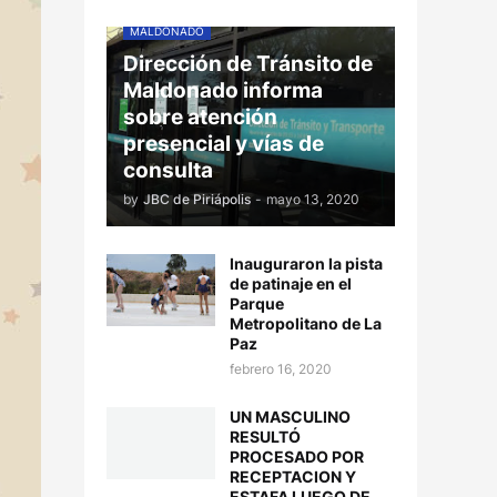
MALDONADO
Dirección de Tránsito de
Maldonado informa
sobre atención
presencial y vías de
consulta
by
JBC de Piriápolis
-
mayo 13, 2020
Inauguraron la pista
de patinaje en el
Parque
Metropolitano de La
Paz
febrero 16, 2020
UN MASCULINO
RESULTÓ
PROCESADO POR
RECEPTACION Y
ESTAFA LUEGO DE