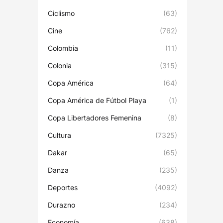
Ciclismo
(63)
Cine
(762)
Colombia
(11)
Colonia
(315)
Copa América
(64)
Copa América de Fútbol Playa
(1)
Copa Libertadores Femenina
(8)
Cultura
(7325)
Dakar
(65)
Danza
(235)
Deportes
(4092)
Durazno
(234)
Economía
(638)