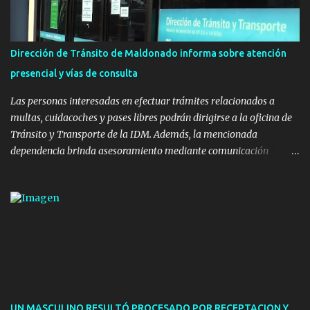
polifuncional, permitiendo la práctica de patín, hockey, gimnasia y
la realización de eventos culturales. Próximo a la pista, se
instalaron juegos infantiles y equipamiento urbano (bancos de
Dirección de Tránsito de Maldonado informa sobre atención
hormigón y sets de bancos y mesas). A su vez, se incorporaron
presencial y vías de consulta
nuevos pavimentos e iluminación. La totalidad de estas obras
implicaron una inversión estimada ...
Las personas interesadas en efectuar trámites relacionados a
multas, cuidacoches y pases libres podrán dirigirse a la oficina de
Tránsito y Transporte de la IDM. Además, la mencionada
dependencia brinda asesoramiento mediante comunicación
telefónica y correo electrónico. La dependencia admitirá el ingreso
de hasta cinco personas a la oficina. En cuanto a la atención
presencial comprende los siguientes trámites: Multas: devolución
de licencias de conducir retenidas por espirometrías y trámites
para la devolución de motos retenidas. Cuidacoches en general.
Pases libres: recargas, renovaciones y estudiantes. Información por
vía telefónica y correo electrónico: Multas: reclamos o consultas a
descargostransito@maldonado.gub.uy, o al teléfono 4222
1921(interno 1456). Cuidacoches: consultas a
UN MASCULINO RESULTÓ PROCESADO POR RECEPTACION Y