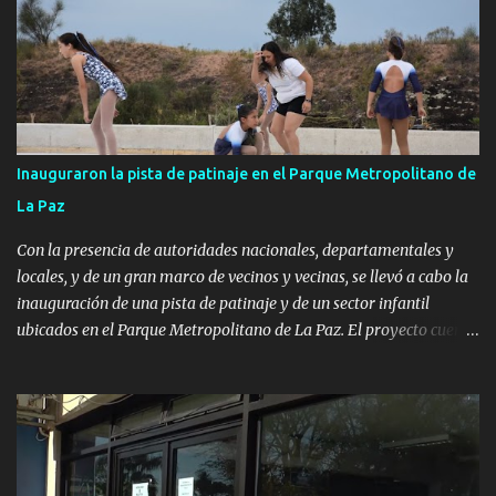
Inauguraron la pista de patinaje en el Parque Metropolitano de
La Paz
Con la presencia de autoridades nacionales, departamentales y
locales, y de un gran marco de vecinos y vecinas, se llevó a cabo la
inauguración de una pista de patinaje y de un sector infantil
ubicados en el Parque Metropolitano de La Paz. El proyecto cuenta
con el apoyo del Fondo + Local que es impulsado por el Programa
Uruguay Integra, de la Dirección de Descentralización e Inversión
Pública de OPP, así como aportes del Gobierno de Canelones y del
Ministerio de Transporte y Obras Públicas. La nueva
infraestructura deportiva consiste en una plataforma de 35 m por
20 m con banco de hormigón sobre sus laterales. Su destino será