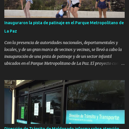
Inauguraron la pista de patinaje en el Parque Metropolitano de
La Paz
Con la presencia de autoridades nacionales, departamentales y
locales, y de un gran marco de vecinos y vecinas, se llevó a cabo la
inauguración de una pista de patinaje y de un sector infantil
ubicados en el Parque Metropolitano de La Paz. El proyecto cuenta
con el apoyo del Fondo + Local que es impulsado por el Programa
Uruguay Integra, de la Dirección de Descentralización e Inversión
Pública de OPP, así como aportes del Gobierno de Canelones y del
Ministerio de Transporte y Obras Públicas. La nueva
infraestructura deportiva consiste en una plataforma de 35 m por
20 m con banco de hormigón sobre sus laterales. Su destino será
polifuncional, permitiendo la práctica de patín, hockey, gimnasia y
la realización de eventos culturales. Próximo a la pista, se
instalaron juegos infantiles y equipamiento urbano (bancos de
Dirección de Tránsito de Maldonado informa sobre atención