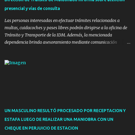
hormigón y sets de bancos y mesas). A su vez, se incorporaron
presencial y vías de consulta
nuevos pavimentos e iluminación. La totalidad de estas obras
implicaron una inversión estimada ...
Las personas interesadas en efectuar trámites relacionados a
multas, cuidacoches y pases libres podrán dirigirse a la oficina de
Tránsito y Transporte de la IDM. Además, la mencionada
dependencia brinda asesoramiento mediante comunicación
telefónica y correo electrónico. La dependencia admitirá el ingreso
de hasta cinco personas a la oficina. En cuanto a la atención
presencial comprende los siguientes trámites: Multas: devolución
de licencias de conducir retenidas por espirometrías y trámites
para la devolución de motos retenidas. Cuidacoches en general.
Pases libres: recargas, renovaciones y estudiantes. Información por
vía telefónica y correo electrónico: Multas: reclamos o consultas a
descargostransito@maldonado.gub.uy, o al teléfono 4222
1921(interno 1456). Cuidacoches: consultas a
UN MASCULINO RESULTÓ PROCESADO POR RECEPTACION Y
transitoytransporte@maldonado.gub.uy, teléfono 4222
ESTAFA LUEGO DE REALIZAR UNA MANIOBRA CON UN
1921(interno 1246). Transporte: consultas generales relacionadas a
CHEQUE EN PERJUICIO DE ESTACION
Uber y Taxi, a través de transporte@maldonado.gub.uy, t...