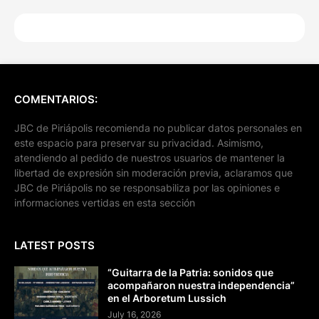
COMENTARIOS:
JBC de Piriápolis recomienda no publicar datos personales en
este espacio para preservar su privacidad. Asimismo,
atendiendo al pedido de nuestros usuarios de mantener la
libertad de expresión sin moderación previa, aclaramos que
JBC de Piriápolis no se responsabiliza por las opiniones e
informaciones vertidas en esta sección
LATEST POSTS
“Guitarra de la Patria: sonidos que
acompañaron nuestra independencia”
en el Arboretum Lussich
July 16, 2026