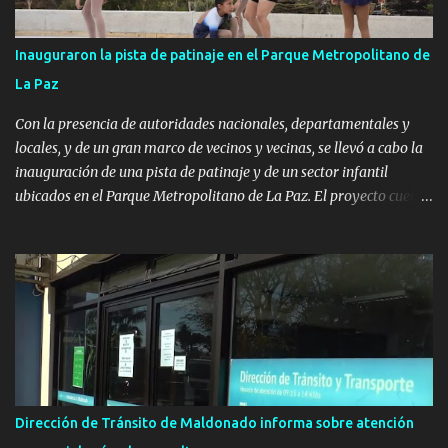
Inauguraron la pista de patinaje en el Parque Metropolitano de
La Paz
Con la presencia de autoridades nacionales, departamentales y
locales, y de un gran marco de vecinos y vecinas, se llevó a cabo la
inauguración de una pista de patinaje y de un sector infantil
ubicados en el Parque Metropolitano de La Paz. El proyecto cuenta
con el apoyo del Fondo + Local que es impulsado por el Programa
Uruguay Integra, de la Dirección de Descentralización e Inversión
Pública de OPP, así como aportes del Gobierno de Canelones y del
Ministerio de Transporte y Obras Públicas. La nueva
infraestructura deportiva consiste en una plataforma de 35 m por
20 m con banco de hormigón sobre sus laterales. Su destino será
polifuncional, permitiendo la práctica de patín, hockey, gimnasia y
la realización de eventos culturales. Próximo a la pista, se
instalaron juegos infantiles y equipamiento urbano (bancos de
Dirección de Tránsito de Maldonado informa sobre atención
hormigón y sets de bancos y mesas). A su vez, se incorporaron