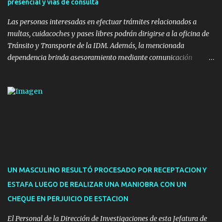
presencial y vías de consulta
nuevos pavimentos e iluminación. La totalidad de estas obras
implicaron una inversión estimada ...
Las personas interesadas en efectuar trámites relacionados a
multas, cuidacoches y pases libres podrán dirigirse a la oficina de
Tránsito y Transporte de la IDM. Además, la mencionada
dependencia brinda asesoramiento mediante comunicación
telefónica y correo electrónico. La dependencia admitirá el ingreso
de hasta cinco personas a la oficina. En cuanto a la atención
presencial comprende los siguientes trámites: Multas: devolución
de licencias de conducir retenidas por espirometrías y trámites
para la devolución de motos retenidas. Cuidacoches en general.
Pases libres: recargas, renovaciones y estudiantes. Información por
vía telefónica y correo electrónico: Multas: reclamos o consultas a
descargostransito@maldonado.gub.uy, o al teléfono 4222
1921(interno 1456). Cuidacoches: consultas a
UN MASCULINO RESULTÓ PROCESADO POR RECEPTACION Y
transitoytransporte@maldonado.gub.uy, teléfono 4222
ESTAFA LUEGO DE REALIZAR UNA MANIOBRA CON UN
1921(interno 1246). Transporte: consultas generales relacionadas a
CHEQUE EN PERJUICIO DE ESTACION
Uber y Taxi, a través de transporte@maldonado.gub.uy, t...
El Personal de la Dirección de Investigaciones de esta Jefatura de